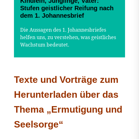
Kindlein, Jünglinge, Väter:
Stufen geistlicher Reifung nach
dem 1. Johannesbrief
Die Aussagen des 1. Johannesbriefes
helfen uns, zu verstehen, was geistliches
Wachstum bedeutet.
Texte und Vorträge zum
Herunterladen über das
Thema „Ermutigung und
Seelsorge“