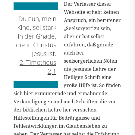
Der Verfasser dieser
Webseite erhebt keinen
Du nun, mein
Anspruch, ein berufener
Kind, sei stark
„Seelsorger“ zu sein,
in der Gnade,
aber er hat selbst
die in Christus
erfahren, daß gerade
Jesus ist.
auch bei
seelsorgerlichen Nöten
2. Timotheus
die gesunde Lehre der
2,1
Heiligen Schrift eine
große Hilfe ist. So finden
sich hier ermunternde und ermahnende
Verkündigungen und auch Schriften, die von
der biblischen Lehre her versuchen,
Hilfestellungen für Bedrängnisse und
Fehlentwicklungen im Glaubensleben zu
geben. Der Verfasser hat selbst die Erfahrung