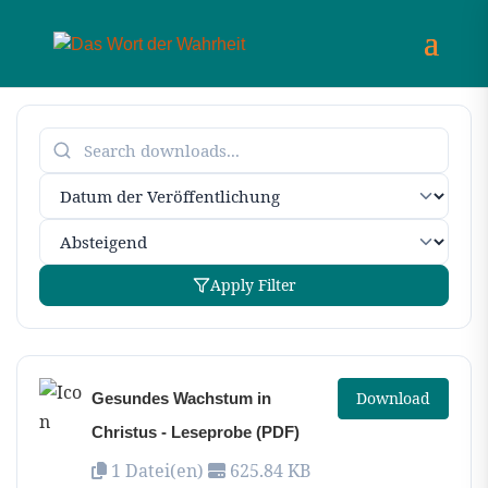
Apply Filter
Download
Gesundes Wachstum in
Christus - Leseprobe (PDF)
1 Datei(en)
625.84 KB