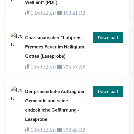
Welt an!" (PDF)
1 Datei(en)
169.41 KB
Download
Charismatischer "Lobpreis" -
Fremdes Feuer im Heiligtum
Gottes (Leseprobe)
1 Datei(en)
725.57 KB
Download
Der priesterliche Auftrag der
Gemeinde und seine
endzeitliche Gefährdung -
Leseprobe
1 Datei(en)
538.48 KB