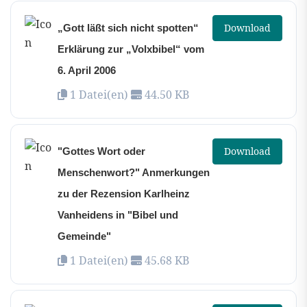
Download
„Gott läßt sich nicht spotten“
Erklärung zur „Volxbibel“ vom
6. April 2006
1 Datei(en)
44.50 KB
Download
"Gottes Wort oder
Menschenwort?" Anmerkungen
zu der Rezension Karlheinz
Vanheidens in "Bibel und
Gemeinde"
1 Datei(en)
45.68 KB